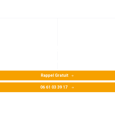
remplacement de canal
as de fuites, casses ou fissures, déboitements, obstructio
Rappel Gratuit
06 61 03 39 17