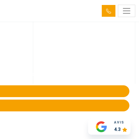
isation EP EU
ns ou corrosion. Devis gratuit
AVIS
4.3