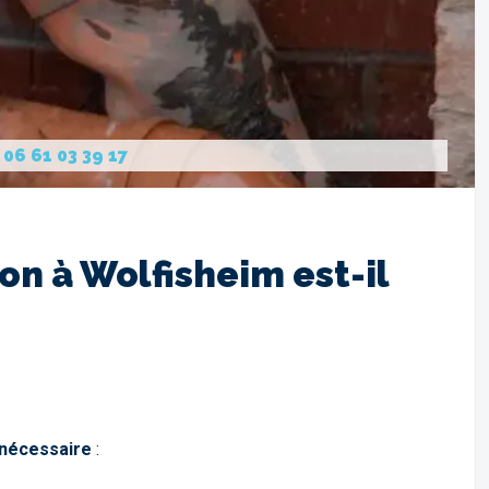
:
06 61 03 39 17
n à Wolfisheim est-il
 nécessaire
: