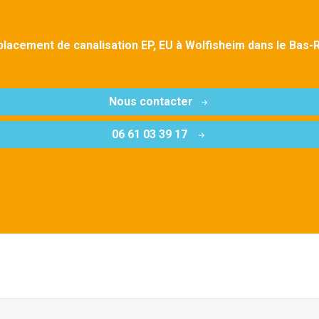
lacement de canalisation EP, EU à Wolfisheim dans le Bas-
Nous contacter
06 61 03 39 17