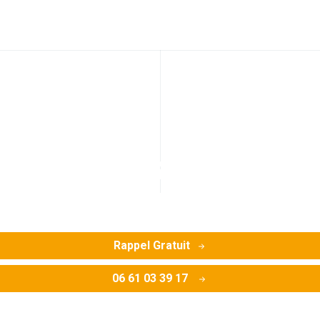
cement de canalisati
(67202)
lfisheim en cas de fuites, casses ou fissures, déboitement
Rappel Gratuit
06 61 03 39 17