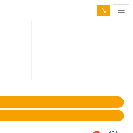
on EP EU Wolfisheim
s, obstructions ou corrosion. Devis gratuit
AVIS