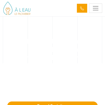
Installation, dépannage et
réparation de pompe de
relevage à Drusenheim
(67410)
Installation, dépannage et réparation de pompe de
relevage à Drusenheim. Intervention rapide 7j/7
pour vos urgences, devis clair et entretien
professionnel.