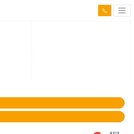
éra Oberhausbergen
on, défaut, racines, etc.) avec précision et fiabilité.
AVIS