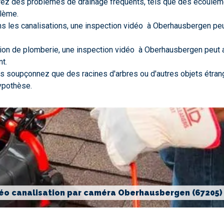
trez des problèmes de drainage fréquents, tels que des écoulem
blème.
s les canalisations, une inspection vidéo à Oberhausbergen peut
tion de plomberie, une inspection vidéo à Oberhausbergen peut a
t.
us soupçonnez que des racines d'arbres ou d'autres objets étrange
ypothèse.
déo canalisation par caméra Oberhausbergen (67205)