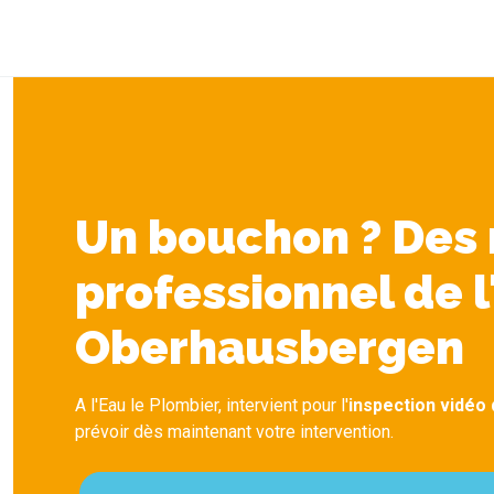
Un bouchon ? Des r
professionnel de l
Oberhausbergen
A l'Eau le Plombier, intervient pour l'
inspection vidéo
prévoir dès maintenant votre intervention.