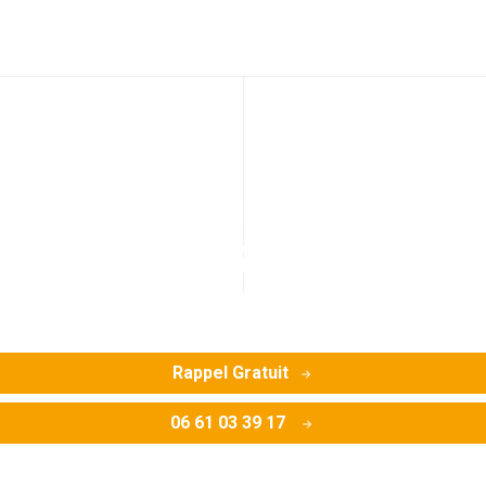
canalisation par cam
(67205)
 problèmes de canalisation à Oberhausbergen (fissure, bouch
Rappel Gratuit
06 61 03 39 17