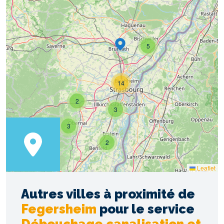
5
14
2
3
3
2
Leaflet
Autres villes à proximité de
Fegersheim
pour le service