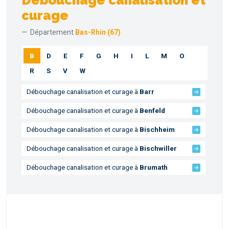
Débouchage canalisation et
curage
Département
Bas-Rhin (67)
B
D
E
F
G
H
I
L
M
O
R
S
V
W
Débouchage canalisation et curage à
Barr
Débouchage canalisation et curage à
Benfeld
Débouchage canalisation et curage à
Bischheim
Débouchage canalisation et curage à
Bischwiller
Débouchage canalisation et curage à
Brumath