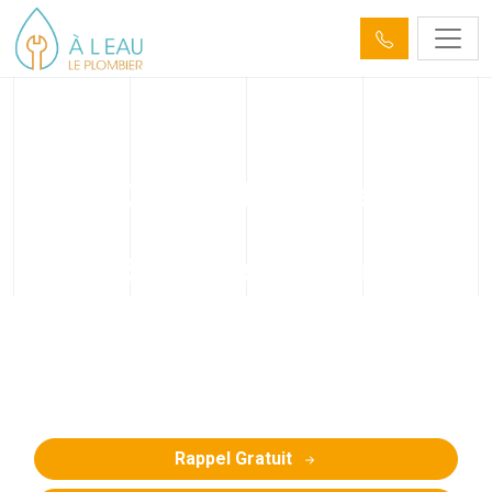
Débouchage de
canalisation Fegersheim
(67640) et curage
Débouchage de canalisation bouchée à Fegersheim
par hydrocurage, pompe, furet (évier, WC, lavabo,
baignoire, canalisation extérieure, etc.) et curage.
Devis gratuit
Rappel Gratuit